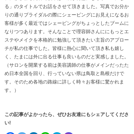
る」
のタイトルでお話をさせて頂きました。
写真でお分か
りの通りブライダルの際にシェービングにお見えにな
るお
客様が多く最近ではシェービングがちょっとしたブームに
なり
つつあります。
そんなことで理容師さんににもっとエ
ステやメイクを本格的に勉強
して頂きたい主旨のアプロー
チが私の仕事でした。
皆様に熱心に聞いて頂き私も嬉し
く、
たまには外に出る仕事も良いものだと実感しました。
（
サロンを開業する前は美容講師の仕事がメインだったた
め日本全国
を回り、行っていない県は鳥取と島根だけで
す。
そのため各地の路線に詳しく時々お客様に驚かれま
す。）
この記事がよかったら、ぜひお友達にもシェアしてくださ
い!