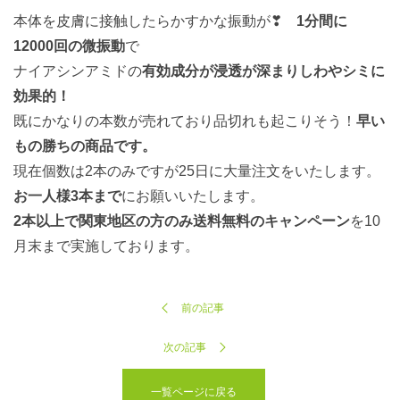
本体を皮膚に接触したらかすかな振動が❣
1分間に
12000回の微振動
で
ナイアシンアミドの
有効成分が浸透が深まりしわやシミに
効果的！
既にかなりの本数が売れており品切れも起こりそう！
早い
もの勝ちの商品です。
現在個数は2本のみですが25日に大量注文をいたします。
お一人様3本まで
にお願いいたします。
2本以上で関東地区の方のみ送料無料のキャンペーン
を10
月末まで実施しております。
前の記事
次の記事
一覧ページに戻る